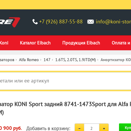
+7 (926) 887-55-88
info@koni-stor
Koni
Каталог Eibach
Продукция Eibach
Оплата и
заторов
Alfa Romeo
147
1.6TS, 2.0TS, 1.9JTD(M)
Амортизатор KO
атор KONI Sport задний 8741-1473Sport для Alfa R
M)
Добавить в корзину:
0 900 руб.
Куп