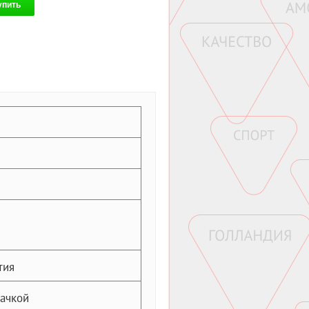
упить
тия
качкой