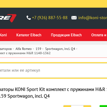
+7 (926) 887-55-88
info@koni-stor
Koni
Каталог Eibach
Продукция Eibach
Оплата и
заторов
Alfa Romeo
159
Sportwagon, incl. Q4
плект c пружинами H&R 1140-1362
аторы KONI Sport Kit комплект c пружинами H&R 
59 Sportwagon, incl. Q4