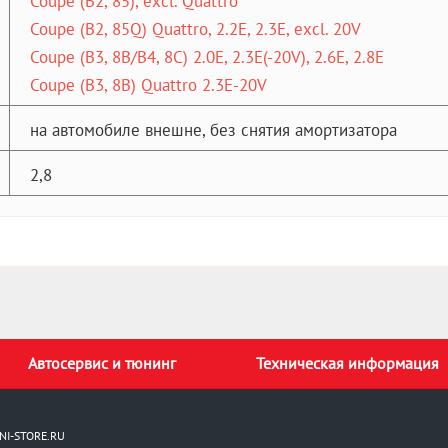
Coupe (B2, 85), excl. Quattro
Coupe (B2, 85Q) Quattro, 2.2E, 2.3E, excl. 20V
Coupe (B3, 8B/B4, 8C) 2.0E, 2.3E(-20V), 2.6E, 2.8E
Coupe (B3, 8B) Quattro 2.3E-20V
на автомобиле внешне, без снятия амортизатора
2,8
Автосервис и тюнинг
Техническая информация
NI-STORE.RU