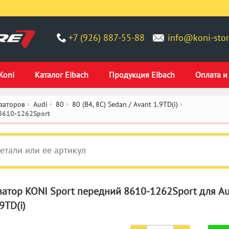
+7 (926) 887-55-88
info@koni-stor
Koni
Каталог Eibach
Продукция Eibach
Оплата и
заторов
Audi
80
80 (B4, 8C) Sedan / Avant 1.9TD(i)
8610-1262Sport
атор KONI Sport передний 8610-1262Sport для Audi
9TD(i)