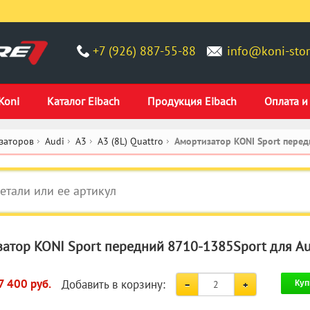
+7 (926) 887-55-88
info@koni-stor
Koni
Каталог Eibach
Продукция Eibach
Оплата и
заторов
Audi
A3
A3 (8L) Quattro
Амортизатор KONI Sport пере
атор KONI Sport передний 8710-1385Sport для Aud
Добавить в корзину:
7 400 руб.
Куп