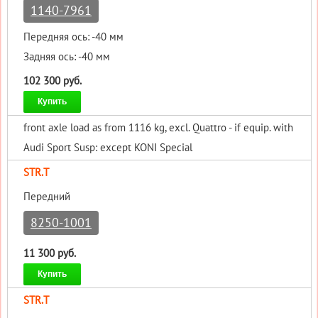
1140-7961
Передняя ось: -40 мм
Задняя ось: -40 мм
102 300 руб.
Купить
front axle load as from 1116 kg, excl. Quattro - if equip. with
Audi Sport Susp: except KONI Special
STR.T
Передний
8250-1001
11 300 руб.
Купить
STR.T