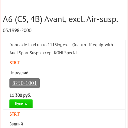
A6 (C5, 4B) Avant, excl. Air-susp.
03.1998-2000
front axle load up to 1115kg, excl. Quattro - if equip. with
Audi Sport Susp: except KONI Special
STR.T
Передний
8250-1001
11 300 руб.
Купить
STR.T
Задний