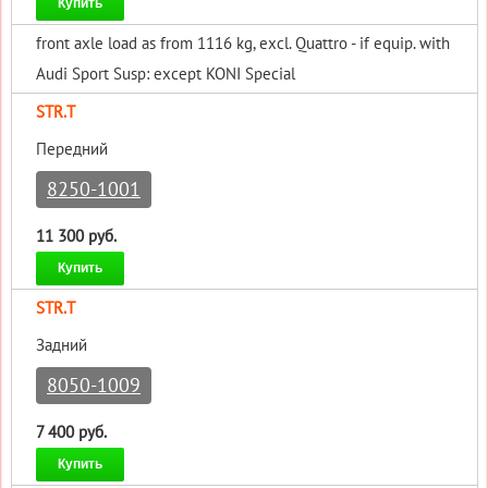
Купить
front axle load as from 1116 kg, excl. Quattro - if equip. with
Audi Sport Susp: except KONI Special
STR.T
Передний
8250-1001
11 300 руб.
Купить
STR.T
Задний
8050-1009
7 400 руб.
Купить