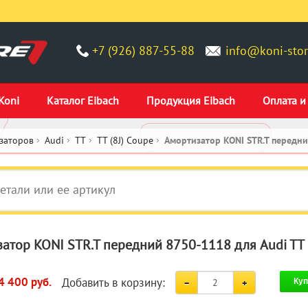
+7 (926) 887-55-88
info@koni-stor
Koni
Каталог Eibach
Продукция Eibach
Оплата и
заторов
Audi
TT
TT (8J) Coupe
Амортизатор KONI STR.T передн
атор KONI STR.T передний 8750-1118 для Audi TT 
Добавить в корзину:
4 400 руб.
Куп