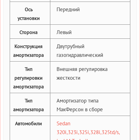
Передний
Ось
установки
Левый
Сторона
Двутрубный
Конструкция
газогидравлический
амортизатора
Внешняя регулировка
Тип
жесткости
регулировки
амортизатора
Амортизатор типа
Тип
МакФерсон в сборе
амортизатора
Sedan
Автомобили
320i,323i,325i,328i,325td/s,