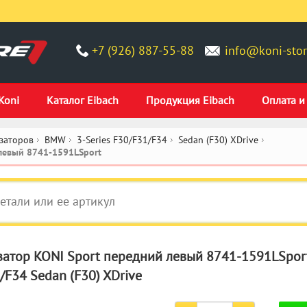
+7 (926) 887-55-88
info@koni-stor
Koni
Каталог Eibach
Продукция Eibach
Оплата и
заторов
BMW
3-Series F30/F31/F34
Sedan (F30) XDrive
левый 8741-1591LSport
атор KONI Sport передний левый 8741-1591LSpor
/F34 Sedan (F30) XDrive