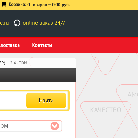
Корзина:
0 товаров —
0,00 руб.
e.ru
online-заказ 24/7
 доставка
Контакты
39)
2.4 JTDM
JTDM