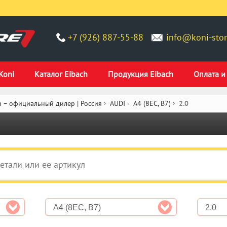
+7 (926) 887-55-88
info@koni-stor
Koni
Каталог Eibach
Продукция Eibach
Оплата и
 – официальный дилер | Россия
AUDI
A4 (8EC, B7)
2.0
A4 (8EC, B7)
2.0