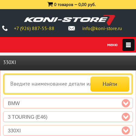
0 товаров —
0,00 руб.
+7 (926) 887-55-88
info@koni-store.ru
330XI
BMW
3 TOURING (E46)
330XI