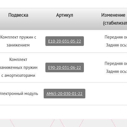
Подвеска
Артикул
Изменение 
(стабилиза
Комплект пружин с
Передняя ос
E10-20-031-05-22
занижением
Задняя ось:
Комплект
Передняя ос
заниженных пружин
E90-20-031-06-22
Задняя ось:
с амортизаторами
Электронный модуль
AM65-20-030-01-22