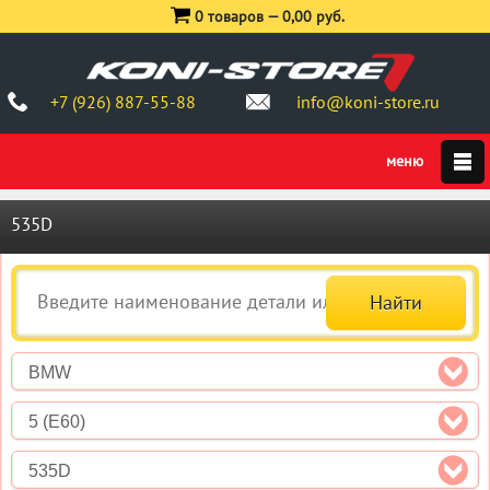
0 товаров —
0,00 руб.
+7 (926) 887-55-88
info@koni-store.ru
535D
BMW
5 (E60)
535D