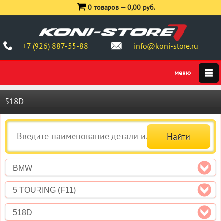
0 товаров —
0,00 руб.
+7 (926) 887-55-88
info@koni-store.ru
518D
BMW
5 TOURING (F11)
518D