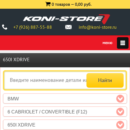
0 товаров —
0,00 руб.
+7 (926) 887-55-88
info@koni-store.ru
650I XDRIVE
BMW
6 CABRIOLET / CONVERTIBLE (F12)
650I XDRIVE