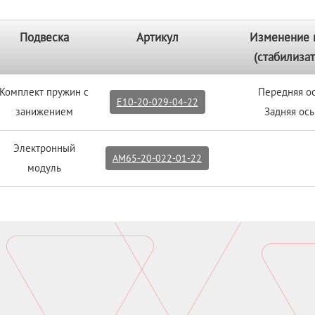
Подвеска
Артикул
Изменение 
(стабилизат
Комплект пружин с
Передняя ос
E10-20-029-04-22
занижением
Задняя ось
Электронный
AM65-20-022-01-22
модуль