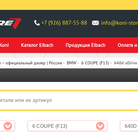
+7 (926) 887-55-88
info@koni-stor
Koni
Каталог Eibach
Продукция Eibach
Оплата и
 – официальный дилер | Россия
BMW
6 COUPE (F13)
640d xDrive
6 COUPE (F13)
640D