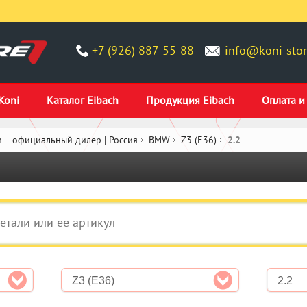
+7 (926) 887-55-88
info@koni-stor
Koni
Каталог Eibach
Продукция Eibach
Оплата и
 – официальный дилер | Россия
BMW
Z3 (E36)
2.2
Z3 (E36)
2.2