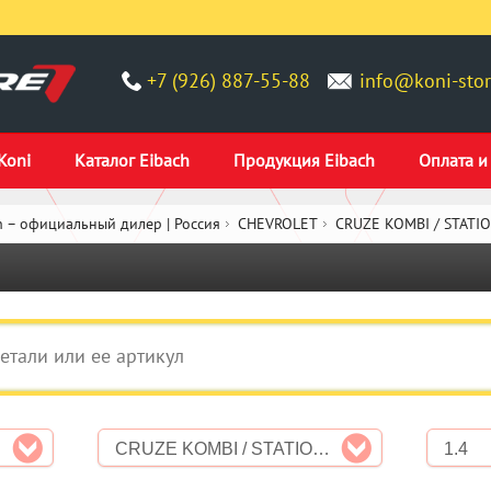
+7 (926) 887-55-88
info@koni-stor
Koni
Каталог Eibach
Продукция Eibach
Оплата и
 – официальный дилер | Россия
CHEVROLET
CRUZE KOMBI / STATI
CRUZE KOMBI / STATION WAGON (J308)
1.4