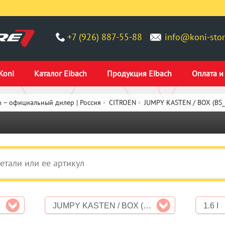
+7 (926) 887-55-88
info@koni-stor
Koni
Каталог Eibach
Продукция Eibach
Оплата и
 – официальный дилер | Россия
CITROEN
JUMPY KASTEN / BOX (BS_, 
JUMPY KASTEN / BOX (BS_, BT_, BY_, BZ_)
1.6 I