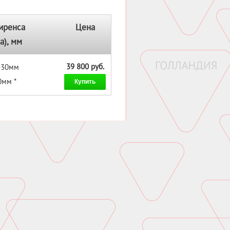
иренса
Цена
а), мм
39 800 руб.
 -30мм
0мм *
Купить