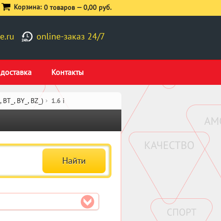
Корзина:
0 товаров —
0,00 руб.
e.ru
online-заказ 24/7
 доставка
Контакты
BT_, BY_, BZ_)
1.6 i