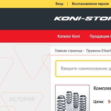
Вход
|
Восстановление пароля
Каталог Koni
Продукция 
Главная страница
Пружины Eibach
Комплек
Цена:
3