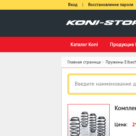
Вход
|
Восстановление пароля
Каталог Koni
Продукция 
Главная страница
Пружины Eibach
Комплек
Цена:
2