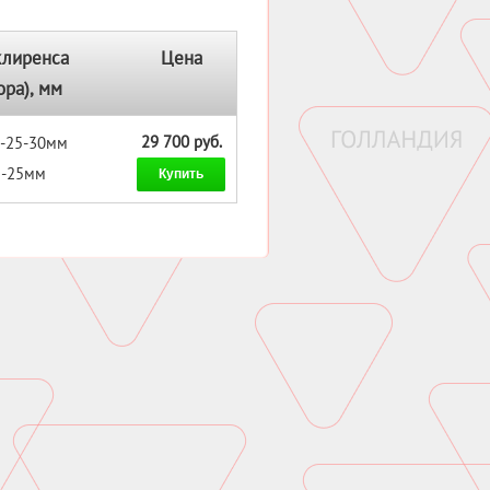
клиренса
Цена
ора), мм
29 700 руб.
 -25-30мм
: -25мм
Купить