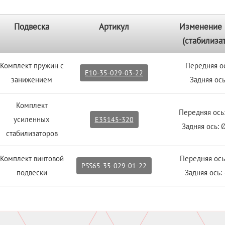
Подвеска
Артикул
Изменение 
(стабилиза
Комплект пружин с
Передняя ос
E10-35-029-03-22
занижением
Задняя ось
Комплект
Передняя ос
усиленных
E35145-320
Задняя ось: 
стабилизаторов
Комплект винтовой
Передняя ось
PSS65-35-029-01-22
подвески
Задняя ось: