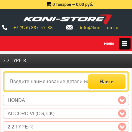
0 товаров —
0,00 руб.
+7 (926) 887-55-88
info@koni-store.ru
2.2 TYPE-R
HONDA
ACCORD VI (CG, CK)
2.2 TYPE-R