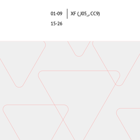
01-09
XF (_J05_, CC9)
15-26