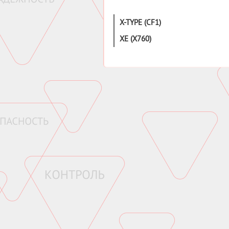
X-TYPE (CF1)
XE (X760)