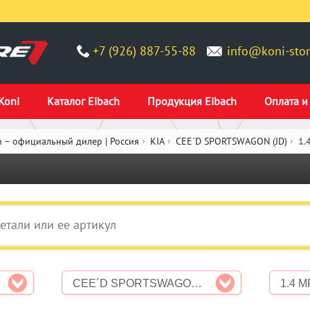
+7 (926) 887-55-88
info@koni-stor
Koni
Каталог Eibach
Продукция Eibach
Оплата и
 – официальный дилер | Россия
KIA
CEE´D SPORTSWAGON (JD)
1.
CEE´D SPORTSWAGON (JD)
1.4 M