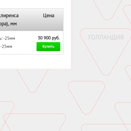
клиренса
Цена
ора), мм
30 900 руб.
ь: -25мм
: -25мм
Купить