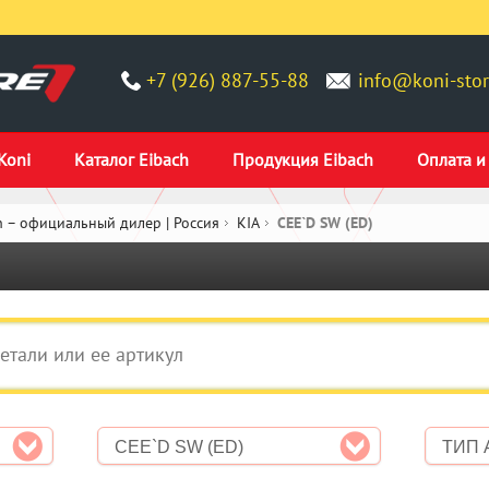
+7 (926) 887-55-88
info@koni-stor
Koni
Каталог Eibach
Продукция Eibach
Оплата и
 – официальный дилер | Россия
KIA
CEE`D SW (ED)
CEE`D SW (ED)
ТИП