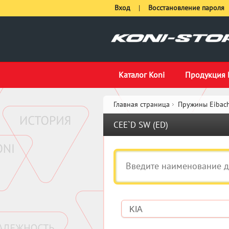
Вход
|
Восстановление пароля
Каталог Koni
Продукция 
Главная страница
Пружины Eibach
CEE`D SW (ED)
KIA