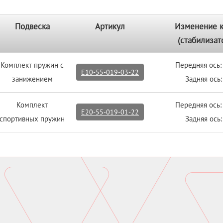
Подвеска
Артикул
Изменение 
(стабилизат
Комплект пружин с
Передняя ось:
E10-55-019-03-22
занижением
Задняя ось
Комплект
Передняя ось:
E20-55-019-01-22
спортивных пружин
Задняя ось