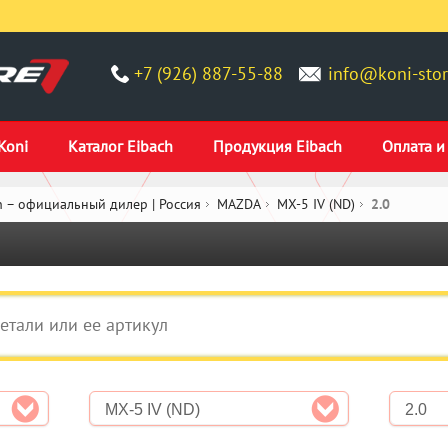
+7 (926) 887-55-88
info@koni-stor
Koni
Каталог Eibach
Продукция Eibach
Оплата и
 – официальный дилер | Россия
MAZDA
MX-5 IV (ND)
2.0
MX-5 IV (ND)
2.0