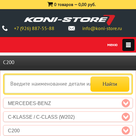
0 товаров —
0,00 руб.
+7 (926) 887-55-88
info@koni-store.ru
C200
MERCEDES-BENZ
C-KLASSE / C-CLASS (W202)
C200