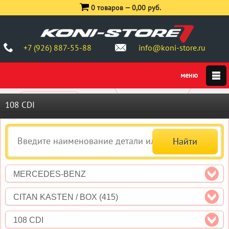
0 товаров —
0,00 руб.
+7 (926) 887-55-88
info@koni-store.ru
108 CDI
MERCEDES-BENZ
CITAN KASTEN / BOX (415)
108 CDI