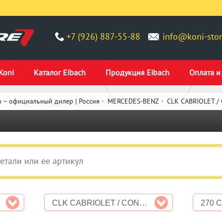
+7 (926) 887-55-88
info@koni-stor
Koni
Каталог Eibach
Продукция Eibach
Оплата и
 – официальный дилер | Россия
MERCEDES-BENZ
CLK CABRIOLET /
CLK CABRIOLET / CONVERTIBLE (A209)
270 C