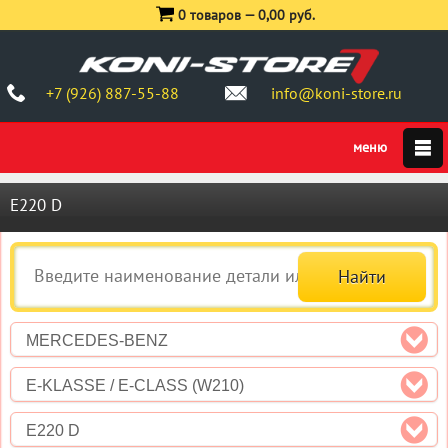
0 товаров —
0,00 руб.
+7 (926) 887-55-88
info@koni-store.ru
E220 D
MERCEDES-BENZ
E-KLASSE / E-CLASS (W210)
E220 D