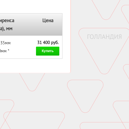
иренса
Цена
а), мм
31 400 руб.
 -35мм
0мм *
Купить