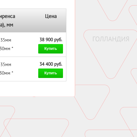
иренса
Цена
а), мм
38 900 руб.
 -35мм
-30мм *
Купить
34 400 руб.
 -35мм
-30мм *
Купить