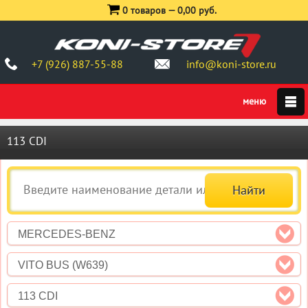
0 товаров —
0,00 руб.
+7 (926) 887-55-88
info@koni-store.ru
113 CDI
MERCEDES-BENZ
VITO BUS (W639)
113 CDI