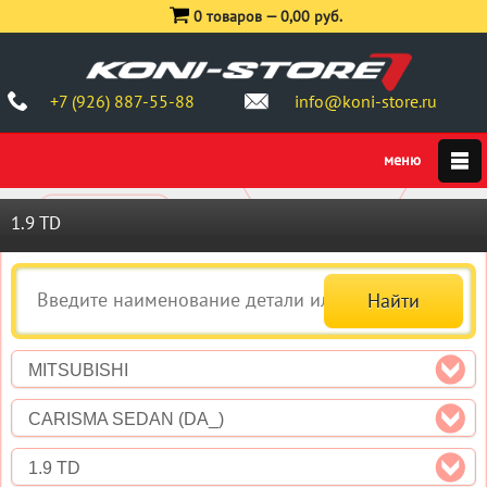
0 товаров —
0,00 руб.
+7 (926) 887-55-88
info@koni-store.ru
1.9 TD
MITSUBISHI
CARISMA SEDAN (DA_)
1.9 TD