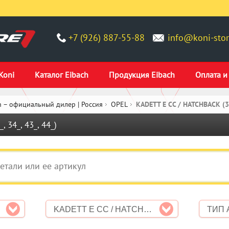
+7 (926) 887-55-88
info@koni-stor
Koni
Каталог Eibach
Продукция Eibach
Оплата и
 – официальный дилер | Россия
OPEL
KADETT E CC / HATCHBACK (33_
 34_, 43_, 44_)
KADETT E CC / HATCHBACK (33_, 34_, 43_, 44_)
ТИП