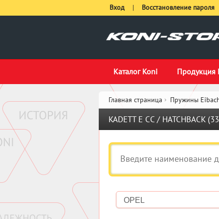
Вход
|
Восстановление пароля
Каталог Koni
Продукция 
Главная страница
Пружины Eibach
KADETT E CC / HATCHBACK (33_,
OPEL