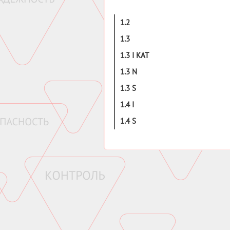
1.2
1.3
1.3 I KAT
1.3 N
1.3 S
1.4 I
1.4 S