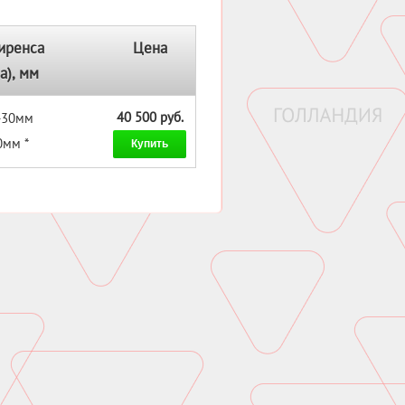
иренса
Цена
а), мм
40 500 руб.
 -30мм
0мм *
Купить