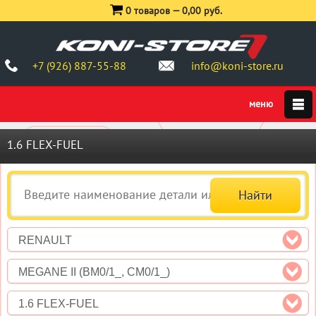
0 товаров —
0,00 руб.
+7 (926) 887-55-88
info@koni-store.ru
1.6 FLEX-FUEL
RENAULT
MEGANE II (BM0/1_, CM0/1_)
1.6 FLEX-FUEL