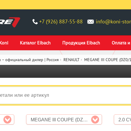
+7 (926) 887-55-88
info@koni-stor
Koni
Каталог Eibach
Продукция Eibach
Оплата и
 – официальный дилер | Россия
RENAULT
MEGANE III COUPE (DZ0/1
MEGANE III COUPE (DZ0/1_)
2.0 C