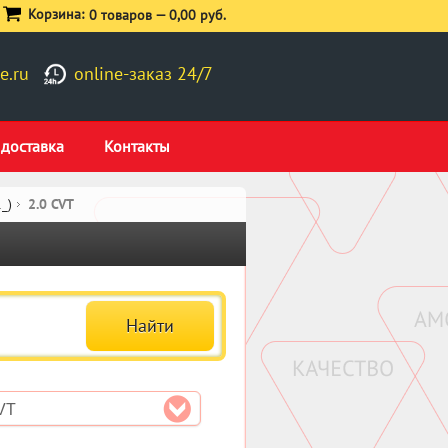
Корзина:
0 товаров —
0,00 руб.
e.ru
online-заказ 24/7
 доставка
Контакты
_)
2.0 CVT
VT