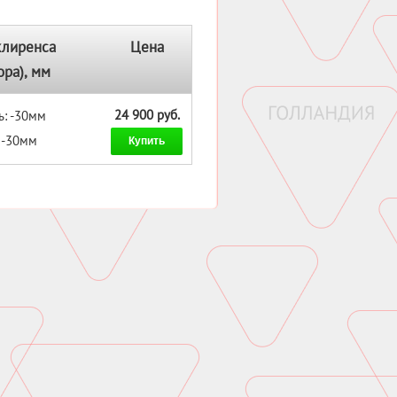
клиренса
Цена
ора), мм
24 900 руб.
ь: -30мм
: -30мм
Купить