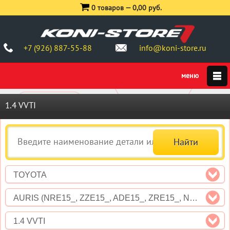
0 товаров —
0,00 руб.
+7 (926) 887-55-88
info@koni-store.ru
1.4 VVTI
TOYOTA
AURIS (NRE15_, ZZE15_, ADE15_, ZRE15_, NDE15_)
1.4 VVTI