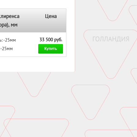
клиренса
Цена
ора), мм
33 500 руб.
ь: -25мм
: -25мм
Купить