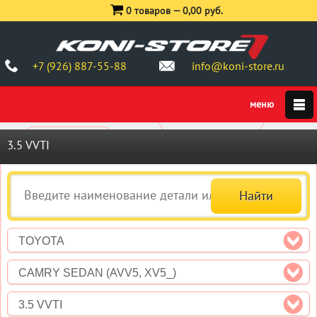
0 товаров —
0,00 руб.
+7 (926) 887-55-88
info@koni-store.ru
3.5 VVTI
TOYOTA
CAMRY SEDAN (AVV5, XV5_)
3.5 VVTI