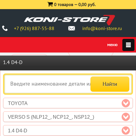
0 товаров —
0,00 руб.
+7 (926) 887-55-88
info@koni-store.ru
1.4 D4-D
TOYOTA
VERSO S (NLP12_, NCP12_, NSP12_)
1.4 D4-D