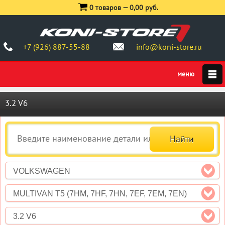
0 товаров —
0,00 руб.
+7 (926) 887-55-88
info@koni-store.ru
3.2 V6
VOLKSWAGEN
MULTIVAN T5 (7HM, 7HF, 7HN, 7EF, 7EM, 7EN)
3.2 V6