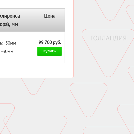
клиренса
Цена
ора), мм
99 700 руб.
ь: -30мм
: -30мм
Купить