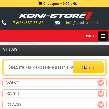
0 товаров —
0,00 руб.
+7 (926) 887-55-88
info@koni-store.ru
D4 AWD
VOLVO
XC70 II
D4 AWD