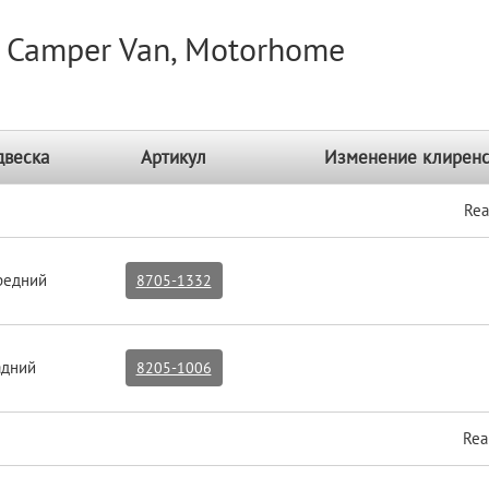
) Camper Van, Motorhome
двеска
Артикул
Изменение клиренс
Rea
редний
8705-1332
адний
8205-1006
Rea