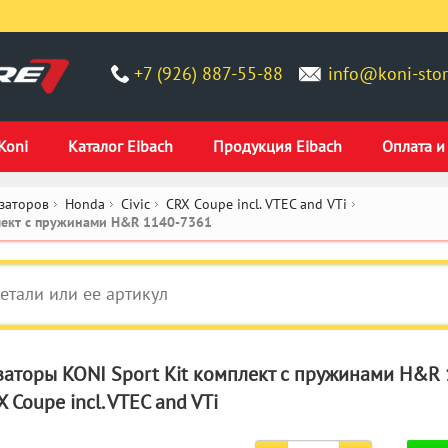
+7 (926) 887-55-88
info@koni-stor
Koni
Каталог Eibach
Продукция Eibach
Оплата и
заторов
Honda
Civic
CRX Coupe incl. VTEC and VTi
плект c пружинами H&R 1140-7361
аторы KONI Sport Kit комплект c пружинами H&R
X Coupe incl. VTEC and VTi